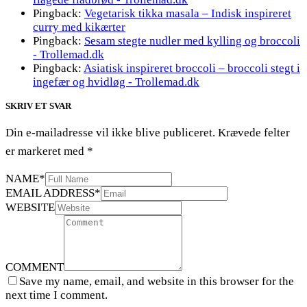
Pingback:
Vegetarisk tikka masala – Indisk inspireret
curry med kikærter
Pingback:
Sesam stegte nudler med kylling og broccoli
- Trollemad.dk
Pingback:
Asiatisk inspireret broccoli – broccoli stegt i
ingefær og hvidløg - Trollemad.dk
SKRIV ET SVAR
Din e-mailadresse vil ikke blive publiceret.
Krævede felter
er markeret med
*
NAME
*
EMAIL ADDRESS
*
WEBSITE
COMMENT
Save my name, email, and website in this browser for the
next time I comment.