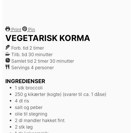
Print
Pin
VEGETARISK KORMA
timer
Forb. tid
2
timer
minutter
Tilb. tid
30
minutter
timer
minutter
Samlet tid
2
timer
30
minutter
Servings
4
personer
INGREDIENSER
1
stk
broccoli
250
g
kikærter (kogte)
(svarer til ca. 1 dåse)
4
dl
ris
salt og peber
olie til stegning
2
dl
mandler
hakket fint
2
stk
løg