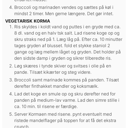
Broccoli og marinaden vendes og sættes på køl i
mindst 2 timer. Men gerne længere. Det gør intet.
VEGETARISK KORMA
Ris skyldes i koldt vand og puttes i en gryde med ca.
8 dl. vand og en halv tsk salt. Lad risene koge op og
skru straks ned på 1. Læg låg på. Efter ca. 10 minutter
tages gryden af blusset. fold et stykke staniol 2
gange og læg mellem låget og gryden. Det holder på
den sidste damp i gryden og sikrer tilberedte ris.
Løg skæres i tynde skiver og svitses i olie på en
pande. Tilsæt kikærter og steg videre.
Broccoli samt marinade kommes på panden. Tilsæt
derefter finthakket mandler og koksmælk.
Lad det koge en smule op og skru derefter ned for
panden på medium-lav varme. Lad den simre stille i
ca. 10 min. til risene er færdige.
Server Kormaen med risene. pynt eventuelt med
ristede mandelflager på toppen for at få det ekstra
crunch.