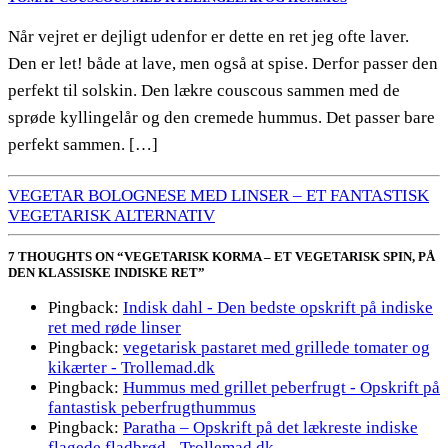
Når vejret er dejligt udenfor er dette en ret jeg ofte laver.
Den er let! både at lave, men også at spise. Derfor passer den
perfekt til solskin. Den lækre couscous sammen med de
sprøde kyllingelår og den cremede hummus. Det passer bare
perfekt sammen. […]
VEGETAR BOLOGNESE MED LINSER – ET FANTASTISK
VEGETARISK ALTERNATIV
7 THOUGHTS ON “VEGETARISK KORMA – ET VEGETARISK SPIN, PÅ
DEN KLASSISKE INDISKE RET”
Pingback:
Indisk dahl - Den bedste opskrift på indiske
ret med røde linser
Pingback:
vegetarisk pastaret med grillede tomater og
kikærter - Trollemad.dk
Pingback:
Hummus med grillet peberfrugt - Opskrift på
fantastisk peberfrugthummus
Pingback:
Paratha – Opskrift på det lækreste indiske
flagede fladbrød - Trollemad.dk