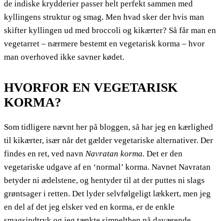
de indiske krydderier passer helt perfekt sammen med
kyllingens struktur og smag. Men hvad sker der hvis man
skifter kyllingen ud med broccoli og kikærter? Så får man en
vegetarret – nærmere bestemt en vegetarisk korma – hvor
man overhoved ikke savner kødet.
HVORFOR EN VEGETARISK
KORMA?
Som tidligere nævnt her på bloggen, så har jeg en kærlighed
til kikærter, især når det gælder vegetariske alternativer. Der
findes en ret, ved navn
Navratan korma.
Det er den
vegetariske udgave af en ‘normal’ korma. Navnet Navratan
betyder ni ædelstene, og hentyder til at der puttes ni slags
grøntsager i retten. Det lyder selvfølgeligt lækkert, men jeg
en del af det jeg elsker ved en korma, er de enkle
smagsindtryk og jeg tænkte simpelthen på daværende