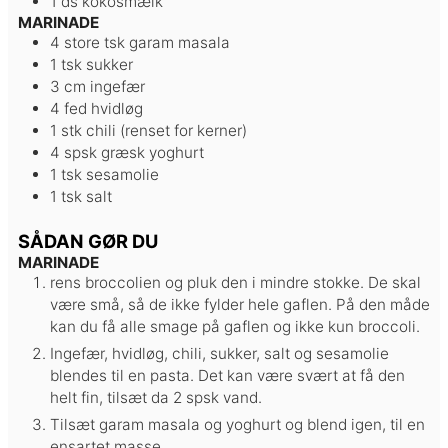
1
ds
kokosmælk
MARINADE
4
store tsk
garam masala
1
tsk
sukker
3
cm
ingefær
4
fed
hvidløg
1
stk
chili
(renset for kerner)
4
spsk
græsk yoghurt
1
tsk
sesamolie
1
tsk
salt
SÅDAN GØR DU
MARINADE
rens broccolien og pluk den i mindre stokke. De skal
være små, så de ikke fylder hele gaflen. På den måde
kan du få alle smage på gaflen og ikke kun broccoli.
Ingefær, hvidløg, chili, sukker, salt og sesamolie
blendes til en pasta. Det kan være svært at få den
helt fin, tilsæt da 2 spsk vand.
Tilsæt garam masala og yoghurt og blend igen, til en
ensartet masse.