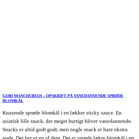
GOBI MANCHURIAN – OPSKRIFT PÅ VANEDANNENDE SPRØDE
BLOMKÅL
Knasende sprøde blomkål i en lækker sticky sauce. En
asiatisk lille snack, der meget hurtigt bliver vanedannende.
Snacks er altid godt godt, men nogle snack er bare ekstra
gode. Det her er en af dem. Det er sprøde lækre blomkål i en