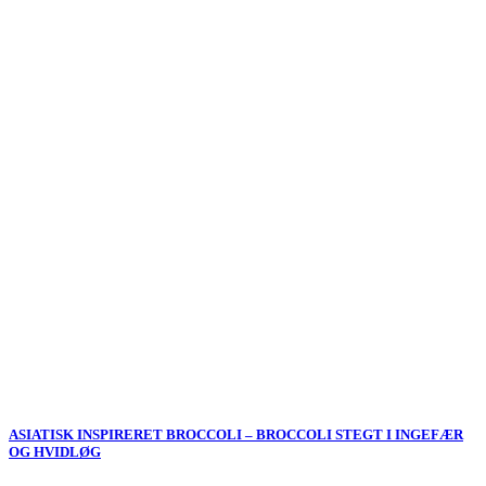
ASIATISK INSPIRERET BROCCOLI – BROCCOLI STEGT I INGEFÆR
OG HVIDLØG