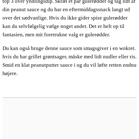
top 3 over yndlingsdip. Skræl et par gulerødder og tag lidt af
din peanut sauce og du har en eftermiddagssnack langt ud
over det sædvanlige. Hvis du ikke gider spise gulerødder
kan du selvfølgelig vælge noget andet. Det er helt op til
fantasien, men mit foretrukne valg er gulerødder.
Du kan også bruge denne sauce som smagsgiver i en wokret.
hvis du har grillet grøntsager, måske med lidt nudler eller ris.
Smid en klat peanutputter sauce i og du vil løfte retten endnu
højere.