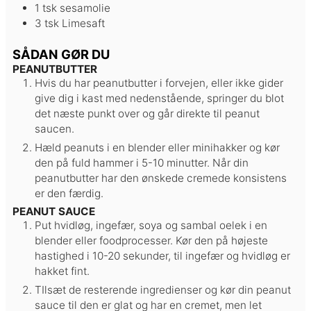
1
tsk
sesamolie
3
tsk
Limesaft
SÅDAN GØR DU
PEANUTBUTTER
Hvis du har peanutbutter i forvejen, eller ikke gider
give dig i kast med nedenstående, springer du blot
det næste punkt over og går direkte til peanut
saucen.
Hæld peanuts i en blender eller minihakker og kør
den på fuld hammer i 5-10 minutter. Når din
peanutbutter har den ønskede cremede konsistens
er den færdig.
PEANUT SAUCE
Put hvidløg, ingefær, soya og sambal oelek i en
blender eller foodprocesser. Kør den på højeste
hastighed i 10-20 sekunder, til ingefær og hvidløg er
hakket fint.
TIlsæt de resterende ingredienser og kør din peanut
sauce til den er glat og har en cremet, men let