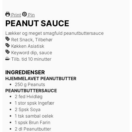
Print
Pin
PEANUT SAUCE
Lækker og meget smagfuld peanutbuttersauce
Ret
Snack, Tilbehør
Køkken
Asiatisk
Keyword
dip, sauce
minutter
Tilb. tid
10
minutter
INGREDIENSER
HJEMMELAVET PEANUTBUTTER
250
g
Peanuts
PEANUTBUTTERSAUCE
2
fed
Hvidløg
1 stor
spsk
Ingefær
2
Spsk
Soya
1
tsk
sambal oelek
1
spsk
Brun Farin
2
dl
Peanutbutter