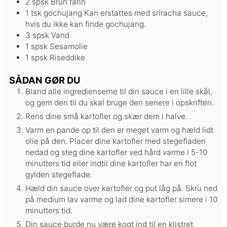
2
spsk
Brun farin
1
tsk
gochujang
Kan erstattes med sriracha sauce,
hvis du ikke kan finde gochujang.
3
spsk
Vand
1
spsk
Sesamolie
1
spsk
Riseddike
SÅDAN GØR DU
Bland alle ingredienserne til din sauce i en lille skål,
og gem den til du skal bruge den senere i opskriften.
Rens dine små kartofler og skær dem i halve.
Varm en pande op til den er meget varm og hæld lidt
olie på den. Placer dine kartofler med stegefladen
nedad og steg dine kartofler ved hård varme i 5-10
minutters tid eller indtil dine kartofler har en flot
gylden stegeflade.
Hæld din sauce over kartofler og put låg på. Skru ned
på medium lav varme og lad dine kartofler simere i 10
minutters tid.
Din sauce burde nu være kogt ind til en klistret