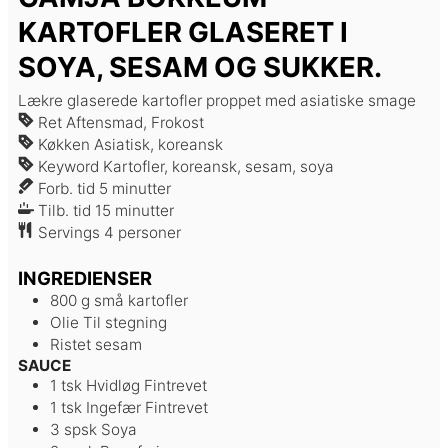
KARTOFLER GLASERET I
SOYA, SESAM OG SUKKER.
Lækre glaserede kartofler proppet med asiatiske smage
Ret
Aftensmad, Frokost
Køkken
Asiatisk, koreansk
Keyword
Kartofler, koreansk, sesam, soya
minutter
Forb. tid
5
minutter
minutter
Tilb. tid
15
minutter
Servings
4
personer
INGREDIENSER
800
g
små kartofler
Olie
Til stegning
Ristet sesam
SAUCE
1
tsk
Hvidløg
Fintrevet
1
tsk
Ingefær
Fintrevet
3
spsk
Soya