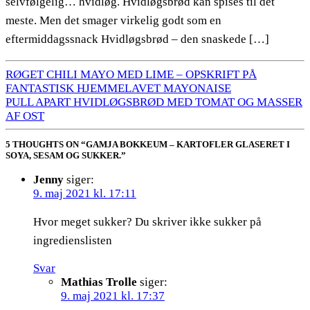
selvfølgelig… hvidløg. Hvidløgsbrød kan spises til det
meste. Men det smager virkelig godt som en
eftermiddagssnack Hvidløgsbrød – den snaskede […]
RØGET CHILI MAYO MED LIME – OPSKRIFT PÅ
FANTASTISK HJEMMELAVET MAYONAISE
PULL APART HVIDLØGSBRØD MED TOMAT OG MASSER
AF OST
5 THOUGHTS ON “GAMJA BOKKEUM – KARTOFLER GLASERET I
SOYA, SESAM OG SUKKER.”
Jenny
siger:
9. maj 2021 kl. 17:11
Hvor meget sukker? Du skriver ikke sukker på
ingredienslisten
Svar
Mathias Trolle
siger:
9. maj 2021 kl. 17:37