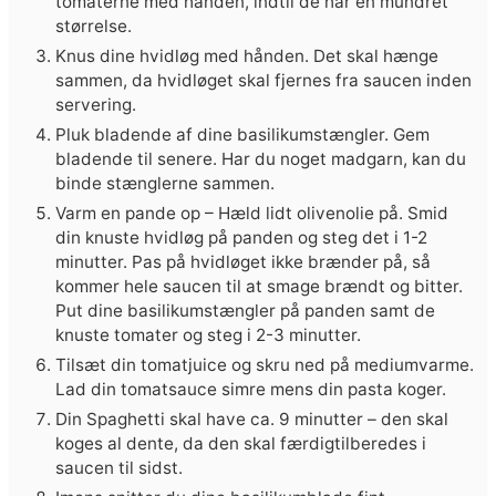
tomaterne med hånden, indtil de har en mundret
størrelse.
Knus dine hvidløg med hånden. Det skal hænge
sammen, da hvidløget skal fjernes fra saucen inden
servering.
Pluk bladende af dine basilikumstængler. Gem
bladende til senere. Har du noget madgarn, kan du
binde stænglerne sammen.
Varm en pande op – Hæld lidt olivenolie på. Smid
din knuste hvidløg på panden og steg det i 1-2
minutter. Pas på hvidløget ikke brænder på, så
kommer hele saucen til at smage brændt og bitter.
Put dine basilikumstængler på panden samt de
knuste tomater og steg i 2-3 minutter.
Tilsæt din tomatjuice og skru ned på mediumvarme.
Lad din tomatsauce simre mens din pasta koger.
Din Spaghetti skal have ca. 9 minutter – den skal
koges al dente, da den skal færdigtilberedes i
saucen til sidst.