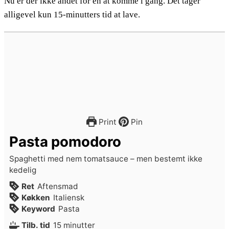
Nu er der ikke andet for en at komme i gang. Det tager
alligevel kun 15-minutters tid at lave.
Print
Pin
Pasta pomodoro
Spaghetti med nem tomatsauce – men bestemt ikke
kedelig
Ret
Aftensmad
Køkken
Italiensk
Keyword
Pasta
minutter
Tilb. tid
15
minutter