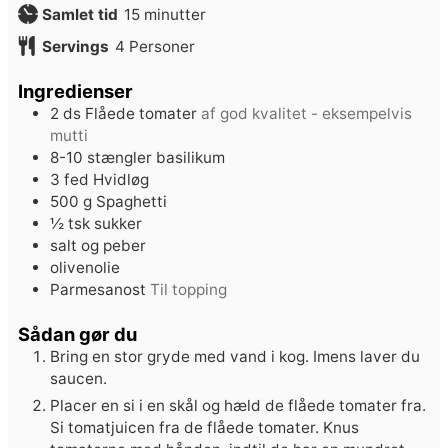
minutter
Samlet tid
15
minutter
Servings
4
Personer
Ingredienser
2
ds
Flåede tomater
af god kvalitet - eksempelvis
mutti
8-10
stængler
basilikum
3
fed
Hvidløg
500
g
Spaghetti
½
tsk
sukker
salt og peber
olivenolie
Parmesanost
Til topping
Sådan gør du
Bring en stor gryde med vand i kog. Imens laver du
saucen.
Placer en si i en skål og hæld de flåede tomater fra.
Si tomatjuicen fra de flåede tomater. Knus