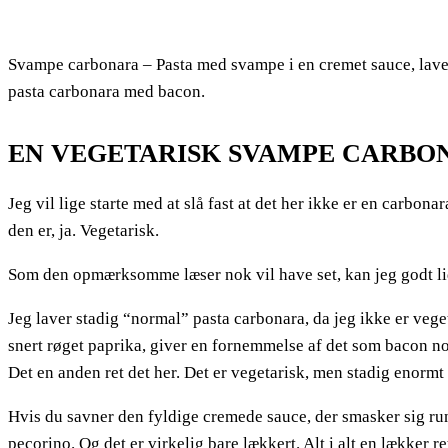
Svampe carbonara – Pasta med svampe i en cremet sauce, lave
pasta carbonara med bacon.
EN VEGETARISK SVAMPE CARBO
Jeg vil lige starte med at slå fast at det her ikke er en carbon
den er, ja. Vegetarisk.
Som den opmærksomme læser nok vil have set, kan jeg godt lide
Jeg laver stadig “normal” pasta carbonara, da jeg ikke er vege
snert røget paprika, giver en fornemmelse af det som bacon no
Det en anden ret det her. Det er vegetarisk, men stadig enormt
Hvis du savner den fyldige cremede sauce, der smasker sig run
pecorino. Og det er virkelig bare lækkert. Alt i alt en lækker r