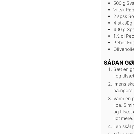
500
g
Sv
¼
tsk
Røg
2
spsk
So
4
stk
Æg
400
g
Spa
1½
dl
Pec
Peber
Fri
Olivenoli
SÅDAN GØ
Sæt en gr
i og tilsæ
Imens skæ
hængere 
Varm en p
i ca. 5 m
og tilsæt 
lidt mere
I en skål