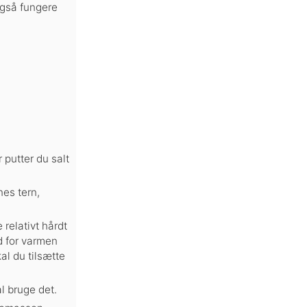
også fungere
 putter du salt
es tern,
relativt hårdt
ed for varmen
al du tilsætte
l bruge det.