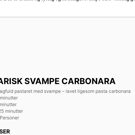
ARISK SVAMPE CARBONARA
gfuld pastaret med svampe – lavet ligesom pasta carbonara
minutter
minutter
inutter
minutter
minutter
25
minutter
Personer
SER