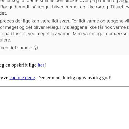
en er kogt al dente smides den direkte over på panden og æ
 Rør godt rundt, så ægget bliver cremet og ikke røræg. Tilsæt eve
det.
 proces der lige kan være lidt svær. For lidt varme og æggene vil
or meget og det bliver røræg. Hvis æggene ikke får nok varme k
age på blusset, ved meget lav varme. Men vær meget opmærks
ulere.
 med det samme 🙂
eg en opskrift lige
her
!
prøve
cacio e pepe
. Den er nem, hurtig og vanvittig god!