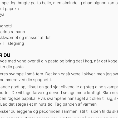
ampe
Jeg brugte porto bello, men almindelig champignon kan 
et paprika
ya
ghetti
orino romano
skkværnet og masser af det
e
Til stegning
R DU
yde med vand over til din pasta og bring det i kog, når det koger
tter din pasta.
res svampe i små tern. Det kan også være i skiver, men jeg syn
nemmere ved din spaghetti.
ande godt op, tilsæt en god sjat olivenolie og steg dine svampe 
inutter. De vil tage farve og derved smage mere kraftigt. Skru n
den røgede paprika. Hvis svampene har suget alt olien til sig, sk
. Lad det stege i et minuts tid. Tag panden af varmen
 pisker du æggene og pecorinoen sammen. stil til siden til du ska