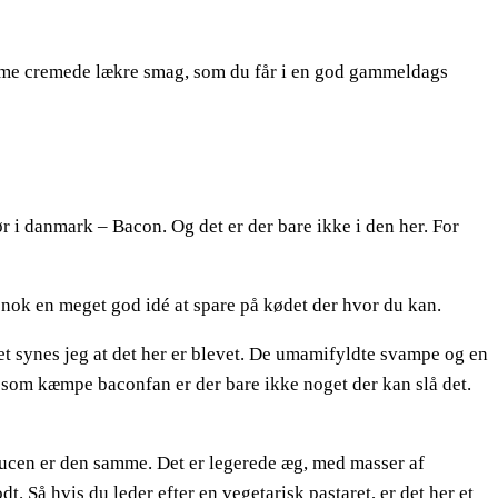
amme cremede lækre smag, som du får i en god gammeldags
gør i danmark – Bacon. Og det er der bare ikke i den her. For
 nok en meget god idé at spare på kødet der hvor du kan.
det synes jeg at det her er blevet. De umamifyldte svampe og en
g som kæmpe baconfan er der bare ikke noget der kan slå det.
saucen er den samme. Det er legerede æg, med masser af
t. Så hvis du leder efter en vegetarisk pastaret, er det her et