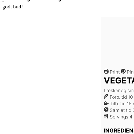
godt bud!
Print
Pin
VEGET
Lækker og sma
Forb. tid
10
m
Tilb. tid
15
Samlet tid
Servings
4
INGREDIEN