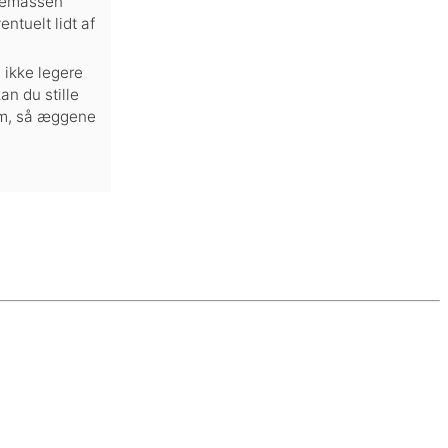
ggemassen
ntuelt lidt af
 ikke legere
an du stille
om, så æggene