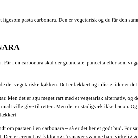
t ligesom pasta carbonara. Den er vegetarisk og du får den s
NARA
ara. Får i en carbonara skal der guanciale, pancetta eller som vi 
 det vegetariske køkken. Det er lækkert og i disse tider er det
tar. Men det er sgu meget rart med et vegetarisk alternativ, og 
rmalt ville give til retten. Men det er stadigvæk ikke bacon. O
 lækkert.
dt om pastaen i en carbonara – så er det her et godt bud. For 
et. Den er cremet og fyldig og så smager svampe bare virkelig god