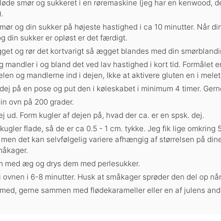
løde smør og sukkeret i en røremaskine (jeg har en kenwood, de
.
smør og din sukker på højeste hastighed i ca 10 minutter. Når di
og din sukker er opløst er det færdigt.
get og rør det kortvarigt så ægget blandes med din smørblandi
g mandler i og bland det ved lav hastighed i kort tid. Formålet e
len og mandlerne ind i dejen, Ikke at aktivere gluten en i melet
dej på en pose og put den i køleskabet i minimum 4 timer. Gern
in ovn på 200 grader.
j ud. Form kugler af dejen på, hvad der ca. er en spsk. dej.
 kugler flade, så de er ca 0.5 - 1 cm. tykke. Jeg fik lige omkrin
, men det kan selvfølgelig variere afhængig af størrelsen på din
åkager.
m med æg og drys dem med perlesukker.
 ovnen i 6-8 minutter. Husk at småkager sprøder den del op når 
ed, gerne sammen med flødekarameller eller en af julens and