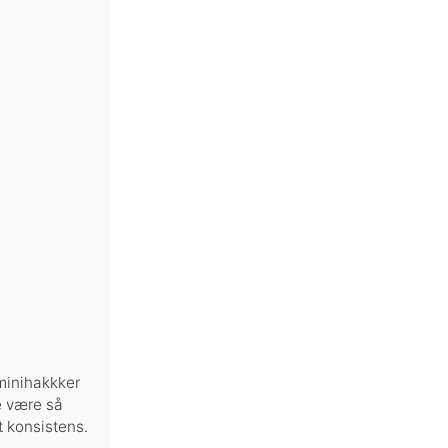
minihakkker
e være så
t konsistens.