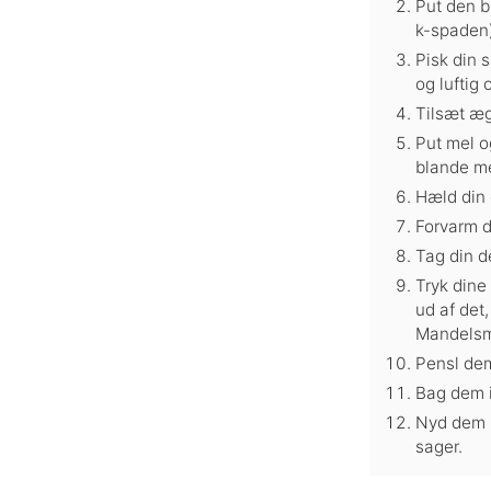
Put den b
k-spaden)
Pisk din 
og luftig 
Tilsæt æg
Put mel o
blande me
Hæld din 
Forvarm d
Tag din de
Tryk dine
ud af det
Mandelsm
Pensl de
Bag dem i
Nyd dem m
sager.