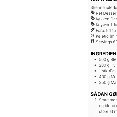
Skønne juled
Ret
Dessert
Køkken
Da
Keyword
Ju
Forb. tid
15
Køletid (mi
Servings
6
INGREDIEN
500
g
Blø
200
g
Hvi
1
stk
Æg
400
g
Me
350
g
Ma
SÅDAN GØ
Smut mand
og blend 
store at m