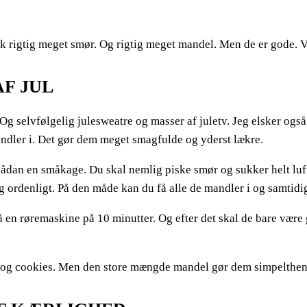
igtig meget smør. Og rigtig meget mandel. Men de er gode. Vir
F JUL
Og selvfølgelig julesweatre og masser af juletv. Jeg elsker også
andler i. Det gør dem meget smagfulde og yderst lækre.
 sådan en småkage. Du skal nemlig piske smør og sukker helt lu
g ordenligt. På den måde kan du få alle de mandler i og samtidi
 en røremaskine på 10 minutter. Og efter det skal de bare være go
e og cookies. Men den store mængde mandel gør dem simpelthen