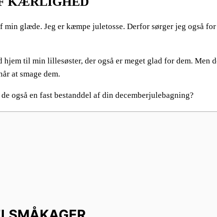
F KÆRLIGHED
af min glæde. Jeg er kæmpe juletosse. Derfor sørger jeg også fo
d hjem til min lillesøster, der også er meget glad for dem. Men d
 når at smage dem.
r de også en fast bestanddel af din decemberjulebagning?
LSMÅKAGER