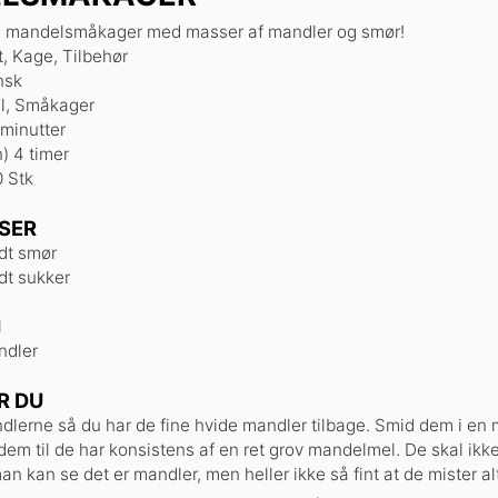
e mandelsmåkager med masser af mandler og smør!
, Kage, Tilbehør
nsk
l, Småkager
minutter
minutter
timer
n)
4
timer
0
Stk
SER
dt smør
dt sukker
l
ndler
R DU
lerne så du har de fine hvide mandler tilbage. Smid dem i en 
dem til de har konsistens af en ret grov mandelmel. De skal ikk
an kan se det er mandler, men heller ikke så fint at de mister al