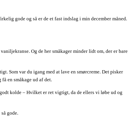
kelig gode og så er de et fast indslag i min december måned.
 vaniljekranse. Og de her småkager minder lidt om, der er bare
ftigt. Som var du igang med at lave en smørcreme. Det pisker
g få en småkage ud af det.
dt kolde – Hvilket er ret vigtigt, da de ellers vi løbe ud og
 så gode.