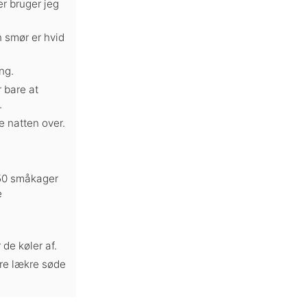
r bruger jeg
n smør er hvid
ng.
r bare at
.
e natten over.
g 50 småkager
e
de køler af.
re lækre søde