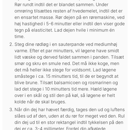
Rør rundt indtil det er blandet sammen. Under
omrøring tilsættes resten af hvedemelet, indtil det er
en ensartet masse. Rør dejen på en røremaskine, ved
høj hastighed i 5-6 minutter eller indtil den viser gode
tegn på elasticitet. Lad dejen hvile i minimum én
time.
Steg dine rødløg i en sauterpande ved mediumhøj
varme. Efter et par minutters, vil løgene have smidt
lidt væske og derved faldet sammen i panden. Tilsæt
smør og skru en smule ned. Det må ikke koge, men
det må heller ikke stege for voldsomt. Lad løgene
småstege i ca. 15 minutters tid, til de er begyndt at
blive brune. Tilsæt balsamicoen og rosmarinen og
lad det stege i 10 minutters tid mere. Hæld løgene
over i en skål og stil den på køl, så løgene er helt
kolde når de skal bruges.
Når din dej har hævet færdig, tages den ud og luftens
slåes ud af den, uden at du rør for meget ved den. Rul
din dej ud til en stor rektangel indtil tykkelsen på den
dej er ca. 3-4 millimeter. Fordel din afkølede