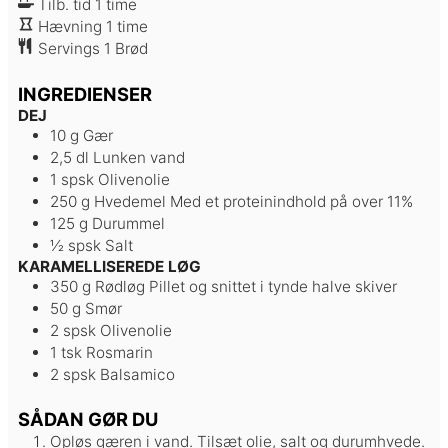
time
Tilb. tid
1
time
time
Hævning
1
time
Servings
1
Brød
INGREDIENSER
DEJ
10
g
Gær
2,5
dl
Lunken vand
1
spsk
Olivenolie
250
g
Hvedemel
Med et proteinindhold på over 11%
125
g
Durummel
½
spsk
Salt
KARAMELLISEREDE LØG
350
g
Rødløg
Pillet og snittet i tynde halve skiver
50
g
Smør
2
spsk
Olivenolie
1
tsk
Rosmarin
2
spsk
Balsamico
SÅDAN GØR DU
Opløs gæren i vand. Tilsæt olie, salt og durumhvede.