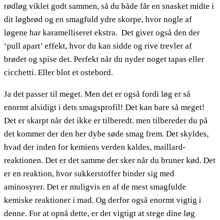
rødløg viklet godt sammen, så du både får en snasket midte i
dit løgbrød og en smagfuld ydre skorpe, hvor nogle af
løgene har karamelliseret ekstra. Det giver også den der
‘pull apart’ effekt, hvor du kan sidde og rive trevler af
brødet og spise det. Perfekt når du nyder noget tapas eller
cicchetti. Eller blot et ostebord.
Ja det passer til meget. Men det er også fordi løg er så
enormt alsidigt i dets smagsprofil! Det kan bare så meget!
Det er skarpt når det ikke er tilberedt. men tilbereder du på
det kommer der den her dybe søde smag frem. Det skyldes,
hvad der inden for kemiens verden kaldes, maillard-
reaktionen. Det er det samme der sker når du bruner kød. Det
er en reaktion, hvor sukkerstoffer binder sig med
aminosyrer. Det er muligvis en af de mest smagfulde
kemiske reaktioner i mad. Og derfor også enormt vigtig i
denne. For at opnå dette, er det vigtigt at stege dine løg