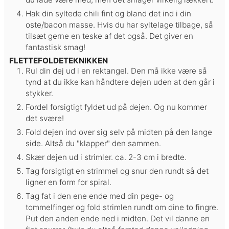
Hak din syltede chili fint og bland det ind i din
oste/bacon masse. Hvis du har syltelage tilbage, så
tilsæt gerne en teske af det også. Det giver en
fantastisk smag!
FLETTEFOLDETEKNIKKEN
Rul din dej ud i en rektangel. Den må ikke være så
tynd at du ikke kan håndtere dejen uden at den går i
stykker.
Fordel forsigtigt fyldet ud på dejen. Og nu kommer
det svære!
Fold dejen ind over sig selv på midten på den lange
side. Altså du "klapper" den sammen.
Skær dejen ud i strimler. ca. 2-3 cm i bredte.
Tag forsigtigt en strimmel og snur den rundt så det
ligner en form for spiral.
Tag fat i den ene ende med din pege- og
tommelfinger og fold strimlen rundt om dine to fingre.
Put den anden ende ned i midten. Det vil danne en