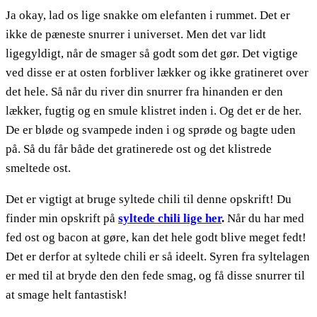
Ja okay, lad os lige snakke om elefanten i rummet. Det er
ikke de pæneste snurrer i universet. Men det var lidt
ligegyldigt, når de smager så godt som det gør. Det vigtige
ved disse er at osten forbliver lækker og ikke gratineret over
det hele. Så når du river din snurrer fra hinanden er den
lækker, fugtig og en smule klistret inden i. Og det er de her.
De er bløde og svampede inden i og sprøde og bagte uden
på. Så du får både det gratinerede ost og det klistrede
smeltede ost.
Det er vigtigt at bruge syltede chili til denne opskrift! Du
finder min opskrift på
syltede chili lige her
.
Når du har med
fed ost og bacon at gøre, kan det hele godt blive meget fedt!
Det er derfor at syltede chili er så ideelt. Syren fra syltelagen
er med til at bryde den den fede smag, og få disse snurrer til
at smage helt fantastisk!