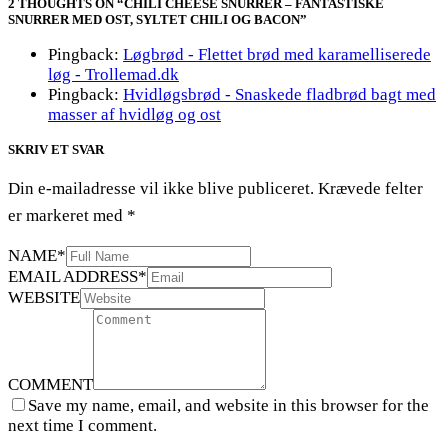
2 THOUGHTS ON “CHILI CHEESE SNURRER – FANTASTISKE
SNURRER MED OST, SYLTET CHILI OG BACON”
Pingback:
Løgbrød - Flettet brød med karamelliserede
løg - Trollemad.dk
Pingback:
Hvidløgsbrød - Snaskede fladbrød bagt med
masser af hvidløg og ost
SKRIV ET SVAR
Din e-mailadresse vil ikke blive publiceret.
Krævede felter
er markeret med
*
NAME
*
EMAIL ADDRESS
*
WEBSITE
COMMENT
Save my name, email, and website in this browser for the
next time I comment.