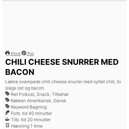
Print
Pin
CHILI CHEESE SNURRER MED
BACON
Lækre svampede chili cheese snurrer med syltet chili, to
slags ost og bacon.
Ret
Frokost, Snack, Tilbehør
Køkken
Amerikansk, Dansk
Keyword
Bagning
minutter
Forb. tid
40
minutter
minutter
Tilb. tid
20
minutter
time
Hævning
1
time