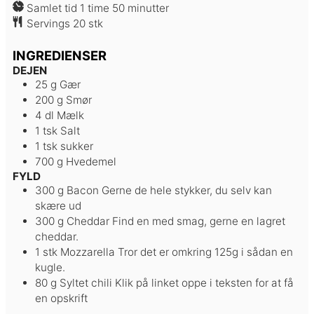
time
minutter
Samlet tid
1
time
50
minutter
Servings
20
stk
INGREDIENSER
DEJEN
25
g
Gær
200
g
Smør
4
dl
Mælk
1
tsk
Salt
1
tsk
sukker
700
g
Hvedemel
FYLD
300
g
Bacon
Gerne de hele stykker, du selv kan
skære ud
300
g
Cheddar
Find en med smag, gerne en lagret
cheddar.
1
stk
Mozzarella
Tror det er omkring 125g i sådan en
kugle.
80
g
Syltet chili
Klik på linket oppe i teksten for at få
en opskrift