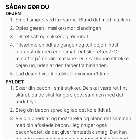
SÅDAN GØR DU
DEJEN
Smelt smøret ved lav varme. Bland det med mælken.
Opløs gæren i mælke/smør blandingen
Tilsæt salt og sukker og rør rundt.
Tilsæt melen lidt ad gangen og ælt dejen indtil
glutenstrukturen er optimal. Det sker efter 7-10
minutter på en røremaskine. Du skal kunne strække
dejen ud, uden at den falder fra hinanden.
Lad dejen hvile tildækket i minimum 1 time.
FYLDET
Skær din bacon i små stykker. De skal være ret fint
skåret, da de skal fungere godt sammen med det
andet fyld.
Steg din bacon sprød og lad det køle lidt af.
Riv din cheddar og mozzarella og bland det sammen
med din afkølede bacon. Jeg bruger også
baconfedtet, da det giver fantastisk smag. Det kan
du lade være med, men det smager virkelig lækkert.