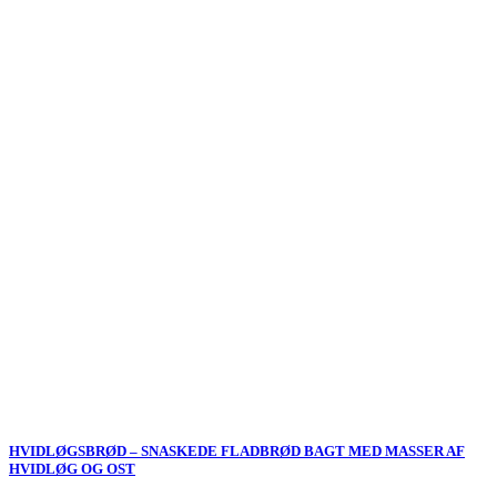
HVIDLØGSBRØD – SNASKEDE FLADBRØD BAGT MED MASSER AF
HVIDLØG OG OST