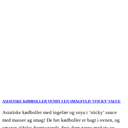
ASIATISKE KØDBOLLER VENDT I EN SMAGFULD ‘STICKY’ SAUCE
Asiatiske kødboller med ingefær og soya i ‘sticky’ sauce
med masser ag smag! De her kødboller er bagt i ovnen, og
smager aldeles fremragende. Spis dem gerne med ris og