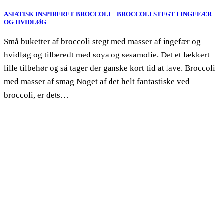
ASIATISK INSPIRERET BROCCOLI – BROCCOLI STEGT I INGEFÆR
OG HVIDLØG
Små buketter af broccoli stegt med masser af ingefær og
hvidløg og tilberedt med soya og sesamolie. Det et lækkert
lille tilbehør og så tager der ganske kort tid at lave. Broccoli
med masser af smag Noget af det helt fantastiske ved
broccoli, er dets…