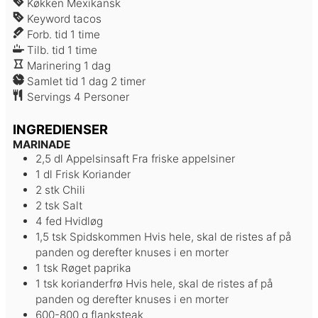
Køkken
Mexikansk
Keyword
tacos
time
Forb. tid
1
time
time
Tilb. tid
1
time
dag
Marinering
1
dag
dag
timer
Samlet tid
1
dag
2
timer
Servings
4
Personer
INGREDIENSER
MARINADE
2,5
dl
Appelsinsaft
Fra friske appelsiner
1
dl
Frisk Koriander
2
stk
Chili
2
tsk
Salt
4
fed
Hvidløg
1,5
tsk
Spidskommen
Hvis hele, skal de ristes af på
panden og derefter knuses i en morter
1
tsk
Røget paprika
1
tsk
korianderfrø
Hvis hele, skal de ristes af på
panden og derefter knuses i en morter
600-800
g
flanksteak