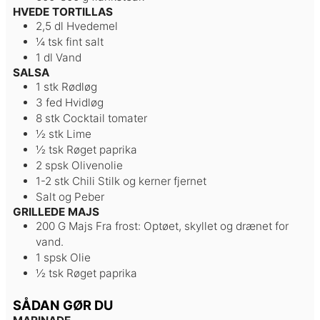
HVEDE TORTILLAS
2,5
dl
Hvedemel
¼
tsk
fint salt
1
dl
Vand
SALSA
1
stk
Rødløg
3
fed
Hvidløg
8
stk
Cocktail tomater
½
stk
Lime
½
tsk
Røget paprika
2
spsk
Olivenolie
1-2
stk
Chili
Stilk og kerner fjernet
Salt og Peber
GRILLEDE MAJS
200
G
Majs
Fra frost: Optøet, skyllet og drænet for
vand.
1
spsk
Olie
½
tsk
Røget paprika
SÅDAN GØR DU