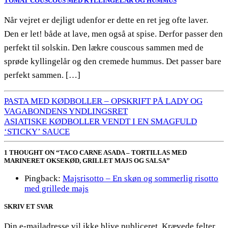
TOMAT COUSCOUS MED KYLLINGELÅR OG HUMMUS
Når vejret er dejligt udenfor er dette en ret jeg ofte laver.
Den er let! både at lave, men også at spise. Derfor passer den
perfekt til solskin. Den lækre couscous sammen med de
sprøde kyllingelår og den cremede hummus. Det passer bare
perfekt sammen. […]
PASTA MED KØDBOLLER – OPSKRIFT PÅ LADY OG
VAGABONDENS YNDLINGSRET
ASIATISKE KØDBOLLER VENDT I EN SMAGFULD
‘STICKY’ SAUCE
1 THOUGHT ON “TACO CARNE ASADA – TORTILLAS MED
MARINERET OKSEKØD, GRILLET MAJS OG SALSA”
Pingback:
Majsrisotto – En skøn og sommerlig risotto
med grillede majs
SKRIV ET SVAR
Din e-mailadresse vil ikke blive publiceret.
Krævede felter