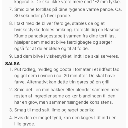
kagerulle. De skal ikke være mere end 1-2 mm tykke.
Smid dine tortillas på dine rygende varme pande. Ca.
30 sekunder på hver pande.
I takt med de bliver færdige, stables de og et
hviskestykke foldes omkring. (forestil dig en Rasmus
Klump pandekagestabel) varmen fra dine tortillas,
hjælper dem med at blive færdigbagte og sørger
også for at de er bløde og til at folde.
Lad dem blive i viskestykket, indtil de skal serveres.
SALSA
Put rødløg, hvidløg og coctail tomater i et ildfast fad
og gril dem i ovnen i ca. 20 minutter. De skal have
farve. Alternativt kan dette trin gøres på en grill.
Smid det i en minihakker eller blender sammen med
resten af ingredienserne og kør blandinden til den
har en grov, men sammenhængende konsistens.
Smag til med salt, lime og røget paprika
Hvis den er meget tynd, kan den koges lidt ind i en
lille gryde.