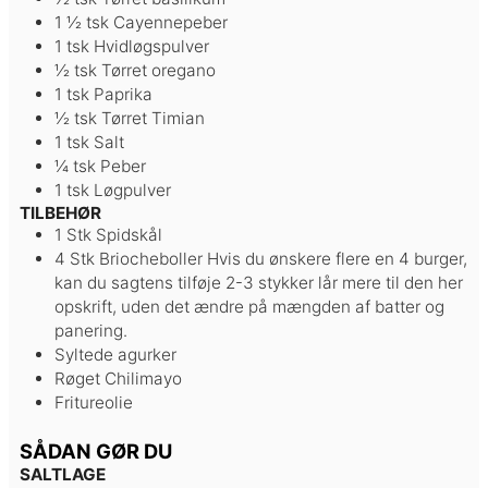
1 ½
tsk
Cayennepeber
1
tsk
Hvidløgspulver
½
tsk
Tørret oregano
1
tsk
Paprika
½
tsk
Tørret Timian
1
tsk
Salt
¼
tsk
Peber
1
tsk
Løgpulver
TILBEHØR
1
Stk
Spidskål
4
Stk
Briocheboller
Hvis du ønskere flere en 4 burger,
kan du sagtens tilføje 2-3 stykker lår mere til den her
opskrift, uden det ændre på mængden af batter og
panering.
Syltede agurker
Røget Chilimayo
Fritureolie
SÅDAN GØR DU
SALTLAGE