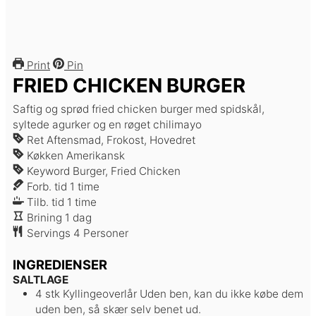
Print
Pin
FRIED CHICKEN BURGER
Saftig og sprød fried chicken burger med spidskål,
syltede agurker og en røget chilimayo
Ret
Aftensmad, Frokost, Hovedret
Køkken
Amerikansk
Keyword
Burger, Fried Chicken
time
Forb. tid
1
time
time
Tilb. tid
1
time
dag
Brining
1
dag
Servings
4
Personer
INGREDIENSER
SALTLAGE
4
stk
Kyllingeoverlår
Uden ben, kan du ikke købe dem
uden ben, så skær selv benet ud.