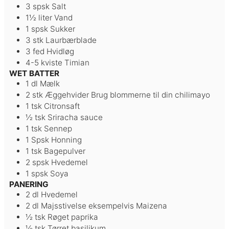
3
spsk
Salt
1½
liter
Vand
1
spsk
Sukker
3
stk
Laurbærblade
3
fed
Hvidløg
4-5
kviste
Timian
WET BATTER
1
dl
Mælk
2
stk
Æggehvider
Brug blommerne til din chilimayo
1
tsk
Citronsaft
½
tsk
Sriracha sauce
1
tsk
Sennep
1
Spsk
Honning
1
tsk
Bagepulver
2
spsk
Hvedemel
1
spsk
Soya
PANERING
2
dl
Hvedemel
2
dl
Majsstivelse
eksempelvis Maizena
½
tsk
Røget paprika
½
tsk
Tørret basilikum