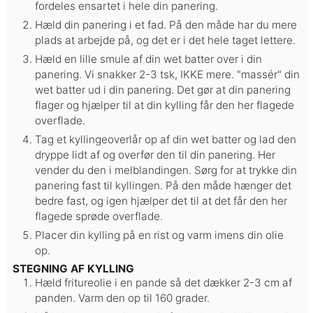
fordeles ensartet i hele din panering.
Hæld din panering i et fad. På den måde har du mere
plads at arbejde på, og det er i det hele taget lettere.
Hæld en lille smule af din wet batter over i din
panering. Vi snakker 2-3 tsk, IKKE mere. "massér" din
wet batter ud i din panering. Det gør at din panering
flager og hjælper til at din kylling får den her flagede
overflade.
Tag et kyllingeoverlår op af din wet batter og lad den
dryppe lidt af og overfør den til din panering. Her
vender du den i melblandingen. Sørg for at trykke din
panering fast til kyllingen. På den måde hænger det
bedre fast, og igen hjælper det til at det får den her
flagede sprøde overflade.
Placer din kylling på en rist og varm imens din olie
op.
STEGNING AF KYLLING
Hæld fritureolie i en pande så det dækker 2-3 cm af
panden. Varm den op til 160 grader.