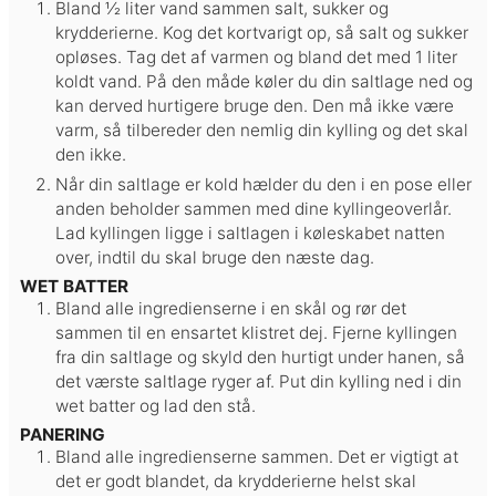
Bland ½ liter vand sammen salt, sukker og
krydderierne. Kog det kortvarigt op, så salt og sukker
opløses. Tag det af varmen og bland det med 1 liter
koldt vand. På den måde køler du din saltlage ned og
kan derved hurtigere bruge den. Den må ikke være
varm, så tilbereder den nemlig din kylling og det skal
den ikke.
Når din saltlage er kold hælder du den i en pose eller
anden beholder sammen med dine kyllingeoverlår.
Lad kyllingen ligge i saltlagen i køleskabet natten
over, indtil du skal bruge den næste dag.
WET BATTER
Bland alle ingredienserne i en skål og rør det
sammen til en ensartet klistret dej. Fjerne kyllingen
fra din saltlage og skyld den hurtigt under hanen, så
det værste saltlage ryger af. Put din kylling ned i din
wet batter og lad den stå.
PANERING
Bland alle ingredienserne sammen. Det er vigtigt at
det er godt blandet, da krydderierne helst skal