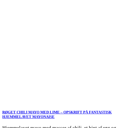
RØGET CHILI MAYO MED LIME – OPSKRIFT PÅ FANTASTISK
HJEMMELAVET MAYONAISE
Hjemmelavet mayo med masser af chili, et hint af røg og