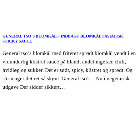
GENERAL TSO’S BLOMKÅL – INDBAGT BLOMKÅL I ASIATISK
STICKY SAUCE
General tso’s blomkål med friteret sprødt blomkål vendt i en
vidunderlig klistret sauce på blandt andet ingefær, chili,
hvidløg og sukker. Det er sødt, spicy, klistret og sprødt. Og
så smager det ret så skønt. General tso’s – Nu i vegetarisk
udgave Der sidder sikkert…