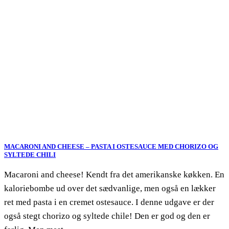
MACARONI AND CHEESE – PASTA I OSTESAUCE MED CHORIZO OG
SYLTEDE CHILI
Macaroni and cheese! Kendt fra det amerikanske køkken. En
kaloriebombe ud over det sædvanlige, men også en lækker
ret med pasta i en cremet ostesauce. I denne udgave er der
også stegt chorizo og syltede chile! Den er god og den er