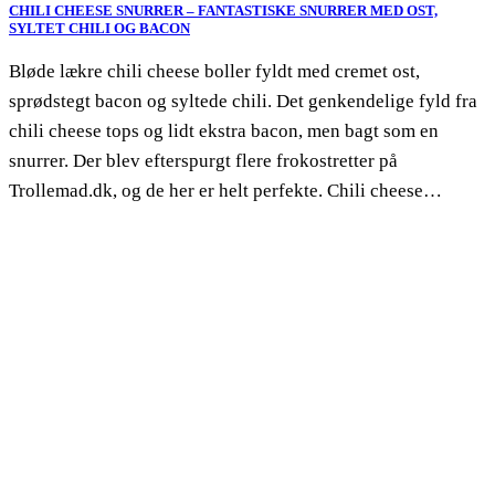
CHILI CHEESE SNURRER – FANTASTISKE SNURRER MED OST,
SYLTET CHILI OG BACON
Bløde lækre chili cheese boller fyldt med cremet ost,
sprødstegt bacon og syltede chili. Det genkendelige fyld fra
chili cheese tops og lidt ekstra bacon, men bagt som en
snurrer. Der blev efterspurgt flere frokostretter på
Trollemad.dk, og de her er helt perfekte. Chili cheese…