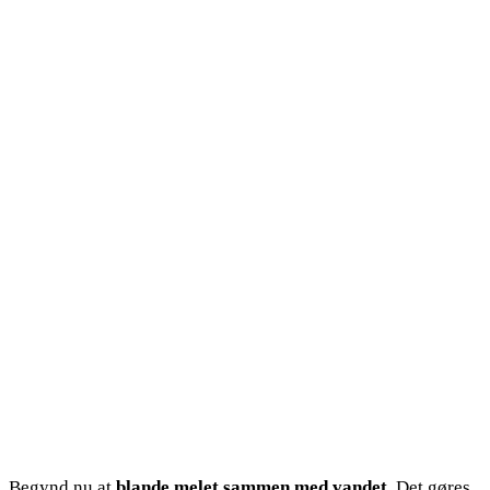
Begynd nu at
blande melet sammen med vandet
. Det gøres