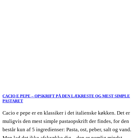
CACIO E PEPE – OPSKRIFT PÅ DEN LÆKRESTE OG MEST SIMPLE
PASTARET
Cacio e pepe er en klassiker i det italienske køkken. Det er
muligvis den mest simple pastaopskrift der findes, for den
består kun af 5 ingredienser: Pasta, ost, peber, salt og vand.
Men lad det ikke afskrække dig – den er nemlig mindst