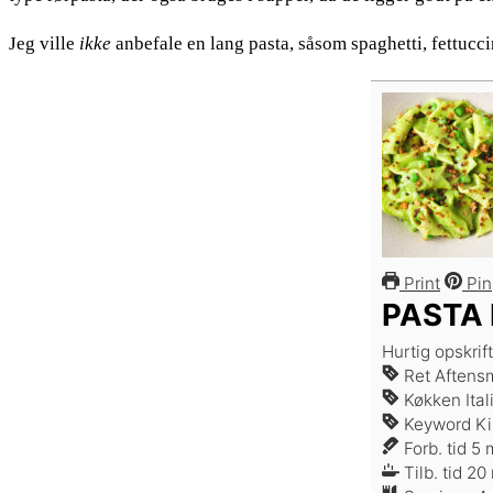
Jeg ville
ikke
anbefale en lang pasta, såsom spaghetti, fettucci
Print
Pin
PASTA 
Hurtig opskri
Ret
Aftens
Køkken
Ita
Keyword
Ki
m
Forb. tid
5
Tilb. tid
20