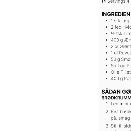
Servings
4
INGREDIEN
1
stk
Løg
2
fed
Hvi
½
tsk
Tim
400
g
Ært
2
dl
Grønt
1
dl
Reve
50
g
Smø
Salt og P
Olie
Til s
400
g
Pa
SÅDAN GØ
BRØDKRUMM
I en minih
Rist brød
på. smag t
Stil til s