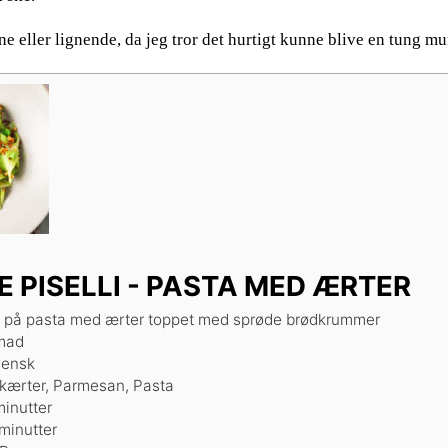
ne eller lignende, da jeg tror det hurtigt kunne blive en tung m
E PISELLI - PASTA MED ÆRTER
ft på pasta med ærter toppet med sprøde brødkrummer
mad
liensk
kærter, Parmesan, Pasta
inutter
minutter
minutter
minutter