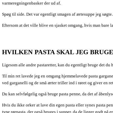
varmeregningenbasker der ud af.
Spøg til side. Det var egentligt smagen af ærtesuppe jeg søgte
Eftersom at det ville blive en sjasket omgang, hvis man bare 
HVILKEN PASTA SKAL JEG BRUGE
Ligesom alle andre pastaretter, kan du egentligt bruge det du h
Til min ret lavede jeg en omgang hjemmelavede pasta garganel
ved garganelli og de små ærter triller ind i røret og giver en 
Du kan selvfølgelig også bruge pasta penne, da det af åbenlyse
Hvis du ikke orker at lave din egen pasta eller synes pasta pen
type rørpasta, der også bruges i supper, da de ligger godt på e