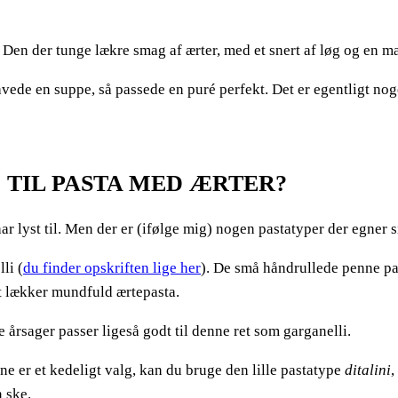
. Den der tunge lækre smag af ærter, med et snert af løg og en m
lavede en suppe, så passede en puré perfekt. Det er egentligt 
 TIL PASTA MED ÆRTER?
ar lyst til. Men der er (ifølge mig) nogen pastatyper der egner 
li (
du finder opskriften lige her
). De små håndrullede penne pa
ret lækker mundfuld ærtepasta.
 årsager passer ligeså godt til denne ret som garganelli.
ne er et kedeligt valg, kan du bruge den lille pastatype
ditalini
,
n ske.