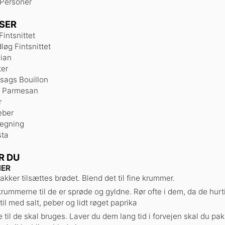
Personer
SER
Fintsnittet
dløg
Fintsnittet
ian
er
sags Bouillon
t Parmesan
r
eber
tegning
sta
R DU
ER
akker tilsættes brødet. Blend det til fine krummer.
krummerne til de er sprøde og gyldne. Rør ofte i dem, da de hur
il med salt, peber og lidt røget paprika
ide til de skal bruges. Laver du dem lang tid i forvejen skal du p