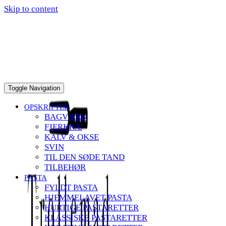
Skip to content
Toggle Navigation
OPSKRIFTER
BAGVÆRK
FJERKRÆ
KALV & OKSE
SVIN
TIL DEN SØDE TAND
TILBEHØR
PASTA
FYLDT PASTA
HJEMMELAVET PASTA
HURTIGE PASTARETTER
KLASSISKE PASTARETTER