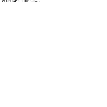
er det sæson for kål.…